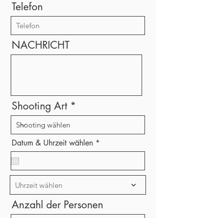
Telefon
NACHRICHT
Shooting Art
r
Datum & Uhrzeit wählen
*
e
q
u
i
r
Uhrzeit wählen
e
d
Anzahl der Personen