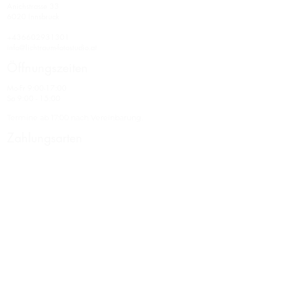
Anichstrasse 33
6020 Innsbruck
+436602931301
info@lichtraum-fotostudio.at
Öffnungszeiten
Mo-Fr 9:00-17:00
Sa 9:00 - 15:00
Termine ab 17:00 nach Vereinbarung.
Zahlungsarten
Barzahlung
Bankomat
Überweisung
Beliebte Leistungen
➜ Bewerbungsfotos Innsbruck
➜ Bewerbungsfotos für Studenten
➜ Familienfotos Innsbruck
➜ IRIS-Fotografie Innsbruck
Über uns